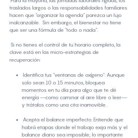
Para la mayoría, las jornadas laborales rígidas, los
traslados largos o las responsabilidades familiares
hacen que "organizar la agenda" parezca un lujo
inalcanzable
.
Sin embargo, el bienestar no tiene
que ser una fórmula de "todo o nada"
.
Si no tienes el control de tu horario completo, la
clave está en las
micro-estrategias de
recuperación
:
Identifica tus "ventanas de oxígeno":
Aunque
solo sean 10 o 15 minutos, bloquea
momentos en tu día para algo que te dé
energía —como caminar al aire libre o leer—
y trátalos como una cita inamovible
.
Acepta el balance imperfecto:
Entiende que
habrá etapas donde el trabajo exija más y el
balance diario sea imposible; lo importante